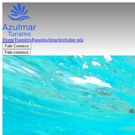
Home
Transfers
Passeios
Atrações
Sobre nós
Fale Conosco
Fale conosco